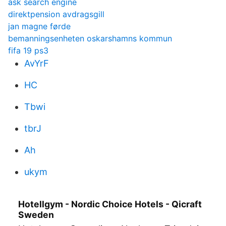
ask search engine
direktpension avdragsgill
jan magne førde
bemanningsenheten oskarshamns kommun
fifa 19 ps3
AvYrF
HC
Tbwi
tbrJ
Ah
ukym
Hotellgym - Nordic Choice Hotels - Qicraft
Sweden